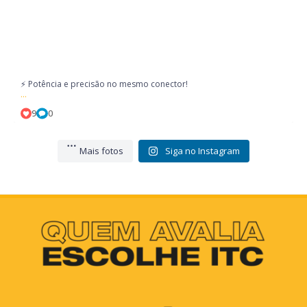
⚡ Potência e precisão no mesmo conector!
...
9
0
Mais fotos
Siga no Instagram