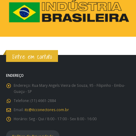
Entre em contato
ENDEREÇO
Endereço:
Rua Mary Angels Vieira de Souza, 95 - Filipinho - Embu-
Guaçu - SP
Telefone:
(11) 4661-2884
Email:
itc@itcconectores.com.br
Horário:
Seg - Qui / 8:00 - 17:00 - Sex 8:00 - 16:00