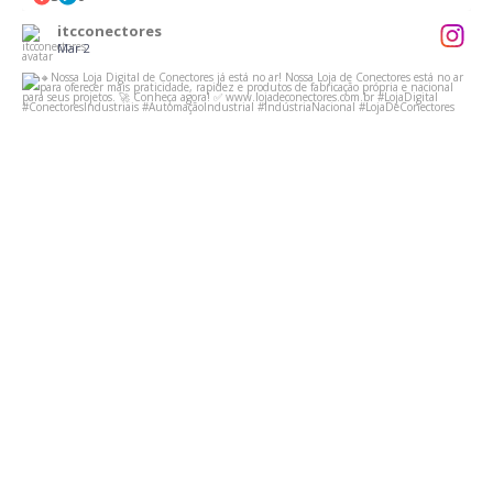
itcconectores
Mar 2
...
🔸Nossa Loja Digital de Conectores já está no ar!
4
0