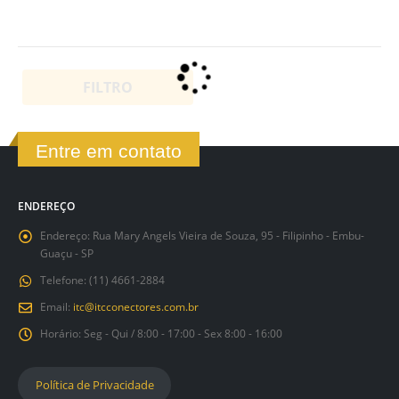
FILTRO
Entre em contato
ENDEREÇO
Endereço:
Rua Mary Angels Vieira de Souza, 95 - Filipinho - Embu-
Guaçu - SP
Telefone:
(11) 4661-2884
Email:
itc@itcconectores.com.br
Horário:
Seg - Qui / 8:00 - 17:00 - Sex 8:00 - 16:00
Política de Privacidade