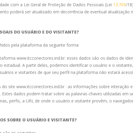
dade com a Lei Geral de Proteção de Dados Pessoais (Lei
13.709
/18
nto poderá ser atualizado em decorrência de eventual atualização no
SOAIS DO USUÁRIO E DO VISITANTE?
lhidos pela plataforma da seguinte forma:
ataforma www.itcconectores.ind.br: esses dados são os dados de ide
estadual. A partir deles, podemos identificar o usuário e o visitan
uários e visitantes de que seu perfil na plataforma não estará acessí
 do site www.itcconectores.ind.br : as informações sobre interação 
te. Estes dados podem tratar sobre as palavras-chaves utilizadas 
inas, perfis, a URL de onde o usuário e visitante provêm, o navegado
OS SOBRE O USUÁRIO E VISITANTE?
s são os seguintes: