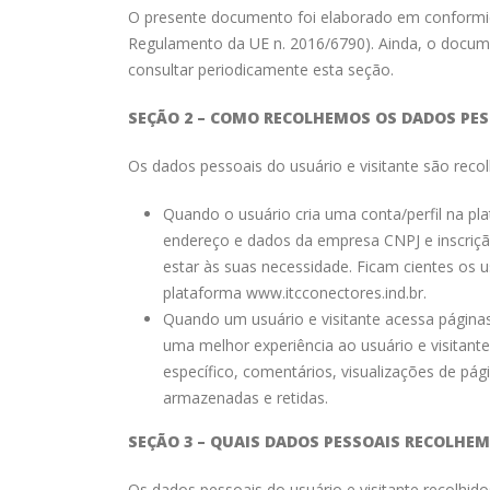
O presente documento foi elaborado em conformi
Regulamento da UE n. 2016/6790). Ainda, o docume
consultar periodicamente esta seção.
SEÇÃO 2 – COMO RECOLHEMOS OS DADOS PES
Os dados pessoais do usuário e visitante são reco
Quando o usuário cria uma conta/perfil na pl
endereço e dados da empresa CNPJ e inscrição 
estar às suas necessidade. Ficam cientes os us
plataforma www.itcconectores.ind.br.
Quando um usuário e visitante acessa páginas
uma melhor experiência ao usuário e visitan
específico, comentários, visualizações de pág
armazenadas e retidas.
SEÇÃO 3 – QUAIS DADOS PESSOAIS RECOLHEM
Os dados pessoais do usuário e visitante recolhido