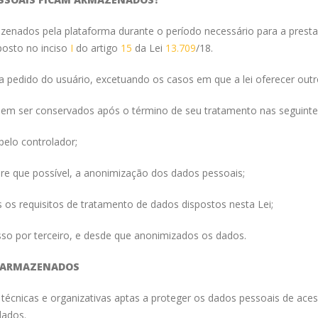
azenados pela plataforma durante o período necessário para a prest
posto no inciso
I
do artigo
15
da Lei
13.709
/18.
pedido do usuário, excetuando os casos em que a lei oferecer outr
m ser conservados após o término de seu tratamento nas seguintes hi
pelo controlador;
pre que possível, a anonimização dos dados pessoais;
os os requisitos de tratamento de dados dispostos nesta Lei;
sso por terceiro, e desde que anonimizados os dados.
S ARMAZENADOS
écnicas e organizativas aptas a proteger os dados pessoais de aces
dados.