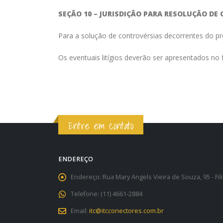
SEÇÃO 10 – JURISDIÇÃO PARA RESOLUÇÃO DE
Para a solução de controvérsias decorrentes do pre
Os eventuais litígios deverão ser apresentados n
Entre em contato
ENDEREÇO
Endereço:
Rua Mary Angels Vieira de Souza, 95 - Fi
Telefone:
(11) 4661-2884
Email:
itc@itcconectores.com.br