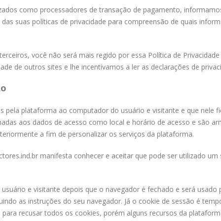
izados como processadores de transação de pagamento, informamos 
das suas políticas de privacidade para compreensão de quais infor
 terceiros, você não será mais regido por essa Política de Privacida
de de outros sites e lhe incentivamos a ler as declarações de privac
ÃO
os pela plataforma ao computador do usuário e visitante e que nele
onadas aos dados de acesso como local e horário de acesso e são ar
teriormente a fim de personalizar os serviços da plataforma.
ctores.ind.br manifesta conhecer e aceitar que pode ser utilizado u
 usuário e visitante depois que o navegador é fechado e será usado 
indo as instruções do seu navegador. Já o cookie de sessão é temp
eb para recusar todos os cookies, porém alguns recursos da platafo