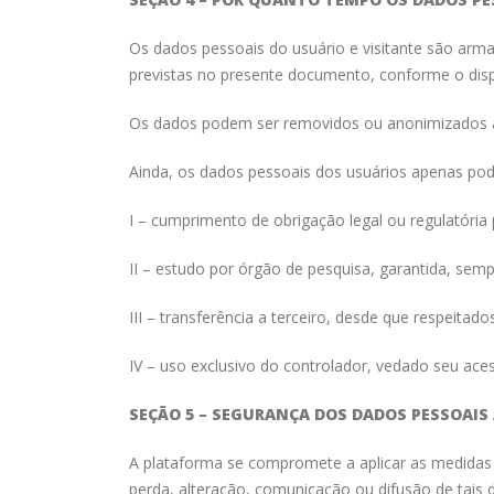
Os dados pessoais do usuário e visitante são arm
previstas no presente documento, conforme o dis
Os dados podem ser removidos ou anonimizados a 
Ainda, os dados pessoais dos usuários apenas pode
I – cumprimento de obrigação legal ou regulatória 
II – estudo por órgão de pesquisa, garantida, sem
III – transferência a terceiro, desde que respeitad
IV – uso exclusivo do controlador, vedado seu ace
SEÇÃO 5 – SEGURANÇA DOS DADOS PESSOAI
A plataforma se compromete a aplicar as medidas t
perda, alteração, comunicação ou difusão de tais 