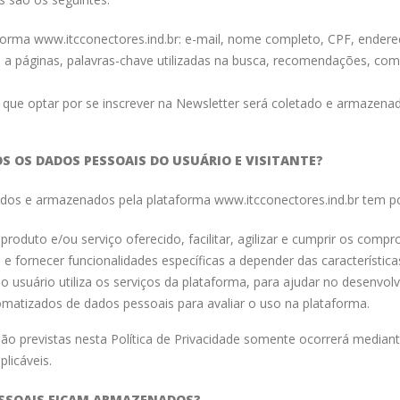
aforma www.itcconectores.ind.br: e-mail, nome completo, CPF, ender
 páginas, palavras-chave utilizadas na busca, recomendações, comen
e que optar por se inscrever na Newsletter será coletado e armazenad
OS OS DADOS PESSOAIS DO USUÁRIO E VISITANTE?
ados e armazenados pela plataforma www.itcconectores.ind.br tem por
produto e/ou serviço oferecido, facilitar, agilizar e cumprir os comp
e fornecer funcionalidades específicas a depender das característica
usuário utiliza os serviços da plataforma, para ajudar no desenvolv
tomatizados de dados pessoais para avaliar o uso na plataforma.
não previstas nesta Política de Privacidade somente ocorrerá media
licáveis.
ESSOAIS FICAM ARMAZENADOS?