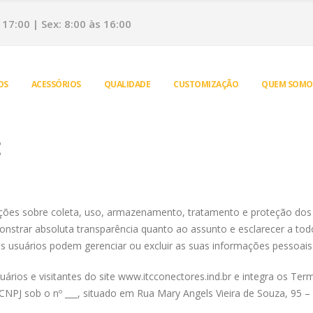
17:00 | Sex: 8:00 às 16:00
OS
ACESSÓRIOS
QUALIDADE
CUSTOMIZAÇÃO
QUEM SOMO
E
ções sobre coleta, uso, armazenamento, tratamento e proteção dos d
onstrar absoluta transparência quanto ao assunto e esclarecer a to
s usuários podem gerenciar ou excluir as suas informações pessoais
usuários e visitantes do site www.itcconectores.ind.br e integra os T
 CNPJ sob o nº ___, situado em Rua Mary Angels Vieira de Souza, 95 –