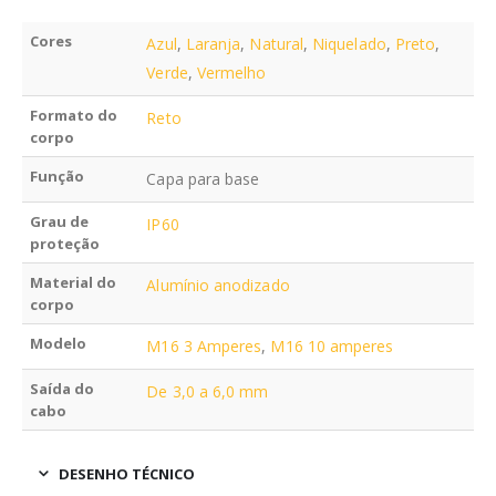
Cores
Azul
,
Laranja
,
Natural
,
Niquelado
,
Preto
,
Verde
,
Vermelho
Formato do
Reto
corpo
Função
Capa para base
Grau de
IP60
proteção
Material do
Alumínio anodizado
corpo
Modelo
M16 3 Amperes
,
M16 10 amperes
Saída do
De 3,0 a 6,0 mm
cabo
DESENHO TÉCNICO