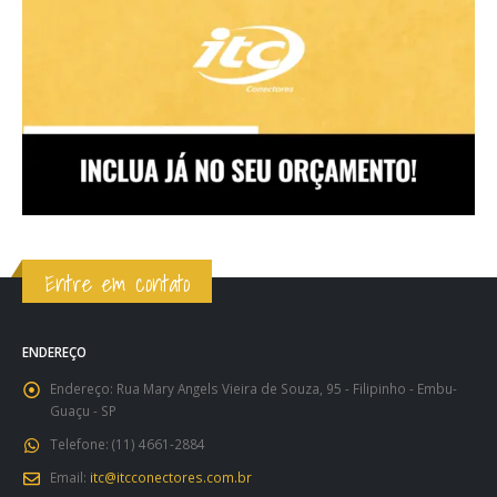
Entre em contato
ENDEREÇO
Endereço:
Rua Mary Angels Vieira de Souza, 95 - Filipinho - Embu-
Guaçu - SP
Telefone:
(11) 4661-2884
Email:
itc@itcconectores.com.br