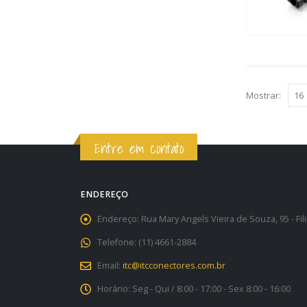
Mostrar:
Entre em contato
ENDEREÇO
Endereço:
Rua Mary Angels Vieira de Souza, 95 - Fi
Telefone:
(11) 4661-2884
Email:
itc@itcconectores.com.br
Horário:
Seg - Qui / 8:00 - 17:00 - Sex 8:00 - 16:00