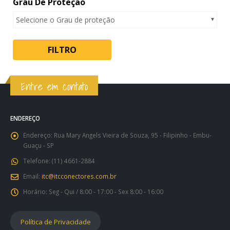
Grau De Proteção
Selecione o Grau de proteção
FILTRO
Entre em contato
ENDEREÇO
Endereço:
Rua Mary Angels Vieira de Souza, 95 - Filipinho - Embu-
Guaçu - SP
Telefone:
(11) 4661-2884
Email:
itc@itcconectores.com.br
Horário:
Seg - Qui / 8:00 - 17:00 - Sex 8:00 - 16:00
Política de Privacidade