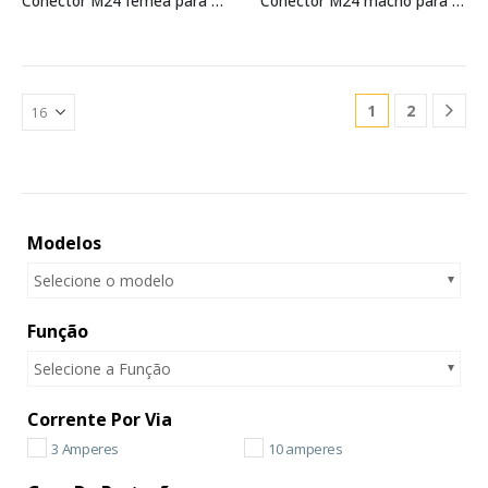
Conector M24 fêmea para cabo IP67
Conector M24 macho para cabo IP67
1
2
Modelos
Selecione o modelo
Função
Selecione a Função
Corrente Por Via
3 Amperes
10 amperes