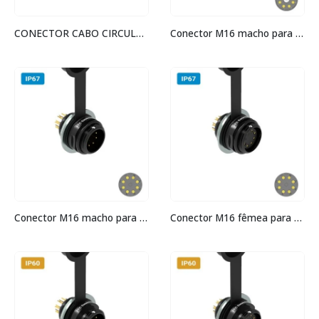
CONECTOR CABO CIRCULAR M16 90º – 3 AMPERES – FÊMEA – PG7 – IP67 – ALUMÍNIO
Conector M16 macho para cabo 90° IP67 3 amperes
Conector M16 macho para painel redonda IP67 3 amperes
Conector M16 fêmea para painel redonda IP67 3 amperes