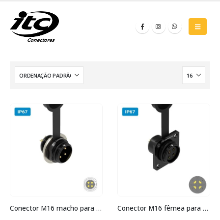
Conector M16 macho para painel redonda IP67 10 amperes
Conector M16 fêmea para painel quadrada IP67 10 amperes