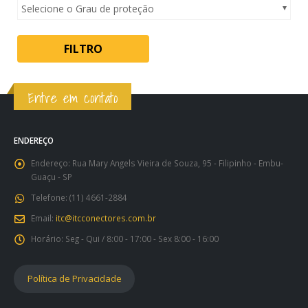
Selecione o Grau de proteção
FILTRO
Entre em contato
ENDEREÇO
Endereço:
Rua Mary Angels Vieira de Souza, 95 - Filipinho - Embu-
Guaçu - SP
Telefone:
(11) 4661-2884
Email:
itc@itcconectores.com.br
Horário:
Seg - Qui / 8:00 - 17:00 - Sex 8:00 - 16:00
Política de Privacidade